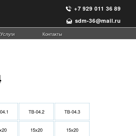
+7 929 011 36 89
sdm-36@mail.ru
Услуги
Контакты
рет на фарфоре
альные таблички
реты на стекле
реты на металле
реты на керамограните
и для портрета
4
04.1
ТВ-04.2
ТВ-04.3
х20
15х20
15х20