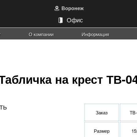
Воронеж
Офис
г
О компании
Информация
Наши работы
Порт
Риту
Порт
Порт
Порт
Рамк
Табличка на крест ТВ-0
Заказ
ТВ-
Размер
15