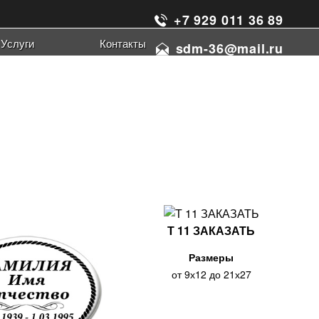
+7 929 011 36 89
Услуги
Контакты
sdm-36@mail.ru
рет на фарфоре
альные таблички
реты на стекле
реты на металле
реты на керамограните
и для портрета
Т 11 ЗАКАЗАТЬ
Размеры
от 9х12 до 21х27