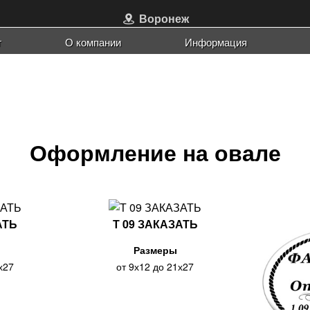
Воронеж
г
О компании
Офис
Информация
ЗАКРЫТ
Наши работы
Порт
Риту
Порт
Порт
Порт
Рамк
Оформление на овале
АТЬ
Т 09 ЗАКАЗАТЬ
Размеры
х27
от 9х12 до 21х27