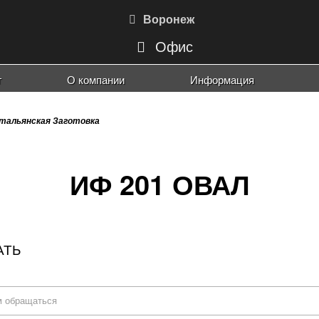
Воронеж
Офис
г
О компании
Информация
Наши работы
Порт
Риту
Порт
Порт
Порт
Рамк
тальянская Заготовка
ИФ 201 ОВАЛ