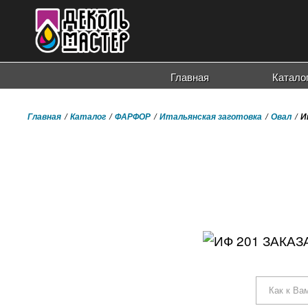
Главная
Катало
Главная
Каталог
ФАРФОР
Итальянская заготовка
Овал
И