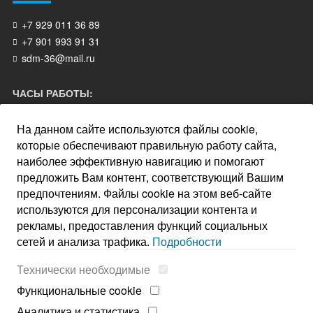
+7 929 011 36 89
+7 901 993 91 31
sdm-36@mail.ru
ЧАСЫ РАБОТЫ:
На данном сайте используются файлы cookie,
пн - пт: 10.00-18.00
которые обеспечивают правильную работу сайта,
сб - выходной
наиболее эффективную навигацию и помогают
вс - выходной
предложить Вам контент, соответствующий Вашим
предпочтениям. Файлы cookie на этом веб-сайте
ПОЛЬЗОВАТЕЛЯМ:
используются для персонализации контента и
рекламы, предоставления функций социальных
Карта сайта
сетей и анализа трафика.
Подробности
Политика конфиденциальности
Технически необходимые
Политика файлов cookie
Функциональные cookie
Аналитика и статистика